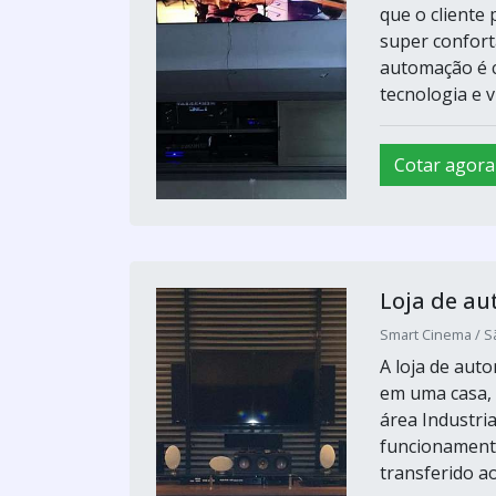
que o cliente
super confort
automação é c
tecnologia e vis
Cotar agora
Loja de au
Smart Cinema / S
A loja de auto
em uma casa,
área Industri
funcionamento
transferido ao