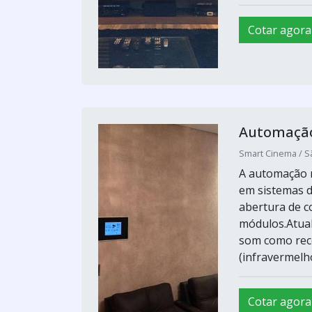
Cotar agora
Automação 
Smart Cinema / S
A automação r
em sistemas 
abertura de c
módulos.Atua
som como rece
(infravermelho
Cotar agora