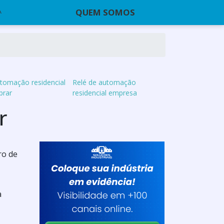
QUEM SOMOS
utomação residencial
Relé de automação
prar
residencial empresa
r
ro de
a