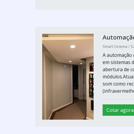
Automação 
Smart Cinema / S
A automação r
em sistemas 
abertura de c
módulos.Atua
som como rece
(infravermelho
Cotar agora