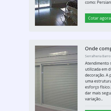
como: Persiana
Cotar agora
Onde comp
Serralheria Barro
Atendimento s
utilizada em 
decoração. A p
uma estrutura
esforço físic
dar mais segu
variação...