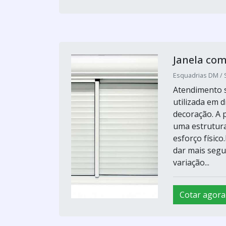
Janela com
Esquadrias DM / 
Atendimento s
utilizada em 
decoração. A p
uma estrutura
esforço físic
dar mais segu
variação...
Cotar agora