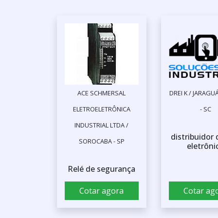
ACE SCHMERSAL
DREI K / JARAGU
ELETROELETRÔNICA
- SC
INDUSTRIAL LTDA /
distribuidor 
SOROCABA - SP
eletrôni
Relé de segurança
Cotar agora
Cotar ag