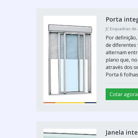
Porta inte
JC Esquadrias de 
Por definição
de diferentes
alternam entr
plano que, no
através dos se
Porta 6 folhas.
Cotar agora
Janela int