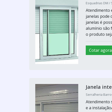
Esquadrias DM / 
Atendimento e
janelas pode 
janelas é poss
alumínio são 
o produto seja
Cotar agora
Janela int
Serralheria Barro
Atendimento s
e a instalaçã