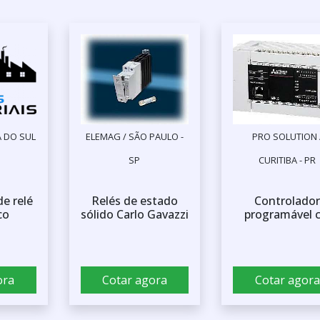
Á DO SUL
ELEMAG / SÃO PAULO -
PRO SOLUTION 
SP
CURITIBA - PR
de relé
Relés de estado
Controlado
co
sólido Carlo Gavazzi
programável c
ora
Cotar agora
Cotar agora