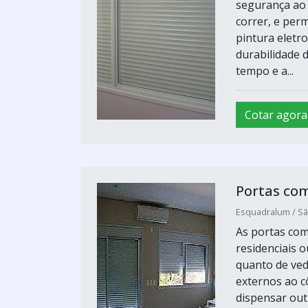
segurança ao 
correr, e per
pintura eletr
durabilidade d
tempo e a...
Cotar agora
Portas com
Esquadralum / Sã
As portas com
residenciais o
quanto de ved
externos ao c
dispensar out