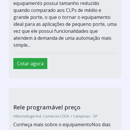
MWENGENHARIA / CAÇADOR - SC
Relé Programável Sc
Cotar agora