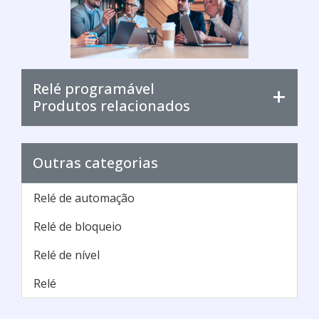
manutençã...
Cotar agora
Cronometro regressivo progressivo
Vital Tech / Campinas - SP
Vantagens do Enconder ProgramávelDentre a
sua vasta gama de produtos e serviços, um de
maior procura dentre os clientes são os
Encoders, em especial, o encoder incremental
programável. O encoder é comercializado pela
PW Servie, uma empresa que possui como
objetivo a satisfação do seu cliente, visando