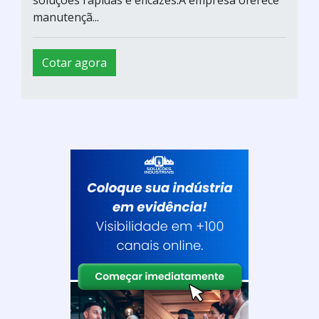
Cotar agora
Ferramentas de repuxo progressiva
Pérola / Cajamar - SP
Vantagens do Enconder ProgramávelDentre a
sua vasta gama de produtos e serviços, um de
maior procura dentre os clientes são os
Encoders, em especial, o encoder incremental
programável. O encoder é comercializado pela
PW Servie, uma empresa que possui como
objetivo a satisfação do seu cliente, visando
soluções rápidas e eficazes.A empresa oferece