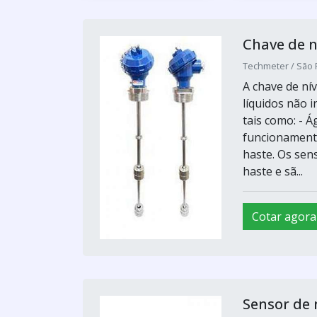
Chave de n
Techmeter / São 
A chave de nív
líquidos não i
tais como: - Á
funcionament
haste. Os sen
haste e sã...
Cotar agora
Sensor de 