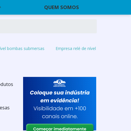
QUEM SOMOS
nível bombas submersas
Empresa relé de nível
odutos
resas