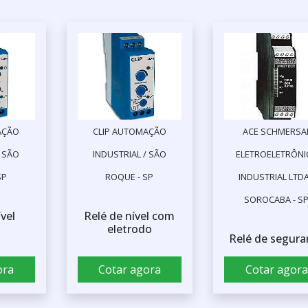
AÇÃO
CLIP AUTOMAÇÃO
ACE SCHMERSA
/ SÃO
INDUSTRIAL / SÃO
ELETROELETRÔNI
SP
ROQUE - SP
INDUSTRIAL LTDA
SOROCABA - S
ível
Relé de nível com
eletrodo
Relé de segura
ora
Cotar agora
Cotar agora