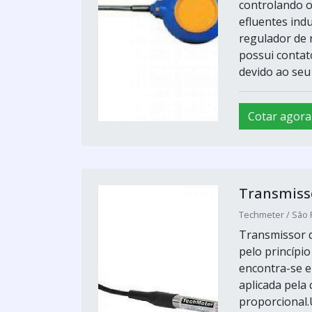
controlando o
efluentes ind
regulador de 
possui contat
devido ao seu 
Cotar agora
Transmisso
Techmeter / São 
Transmissor d
pelo princípi
encontra-se e
aplicada pela
proporcional.