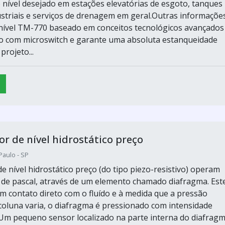
 nível desejado em estações elevatórias de esgoto, tanques
ustriais e serviços de drenagem em geral.Outras informaçõ
nível TM-770 baseado em conceitos tecnológicos avançados
o com microswitch e garante uma absoluta estanqueidade
projeto...
r de nível hidrostático preço
Paulo - SP
e nível hidrostático preço (do tipo piezo-resistivo) operam
o de pascal, através de um elemento chamado diafragma. Est
m contato direto com o fluído e à medida que a pressão
 coluna varia, o diafragma é pressionado com intensidade
Um pequeno sensor localizado na parte interna do diafrag