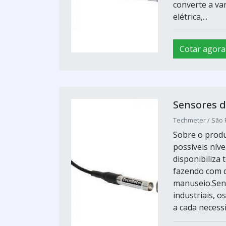
converte a va
elétrica,...
Cotar agora
Sensores d
Techmeter / São 
Sobre o produ
possíveis níve
disponibiliza 
fazendo com q
manuseio.Send
industriais, 
a cada necessi